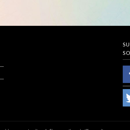
SU
SO
©2026 AlloDessin