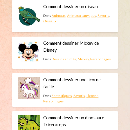
Comment dessiner un oiseau
Dans
Animaux
,
Animaux sauvages
,
Favoris
,
Oiseaux
Comment dessiner Mickey de
Disney
Dans
Dessins animés
,
Mickey
,
Personnages
Comment dessiner une licorne
facile
Dans
Fantastiques
,
Favoris
,
Licorne
,
Personnages
Comment dessiner un dinosaure
Tricératops