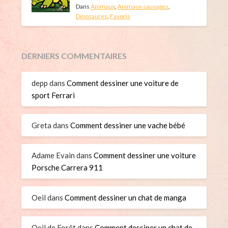
Dans
Animaux
,
Animaux sauvages
,
Dinosaures
,
Favoris
DERNIERS COMMENTAIRES
depp
dans
Comment dessiner une voiture de
sport Ferrari
Greta
dans
Comment dessiner une vache bébé
Adame Evain
dans
Comment dessiner une voiture
Porsche Carrera 911
Oeil
dans
Comment dessiner un chat de manga
Oeil de Forêt
dans
Comment dessiner un chat de