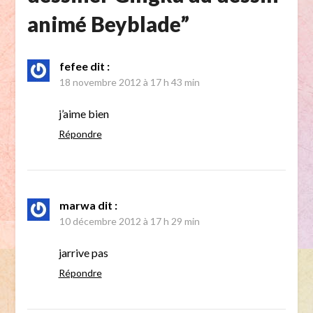
animé Beyblade
”
fefee
dit :
18 novembre 2012 à 17 h 43 min
j’aime bien
Répondre
marwa
dit :
10 décembre 2012 à 17 h 29 min
jarrive pas
Répondre