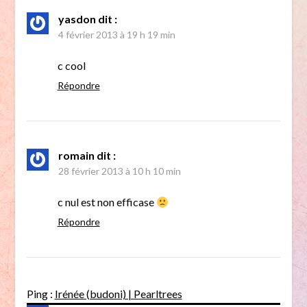
yasdon
dit :
4 février 2013 à 19 h 19 min
c cool
Répondre
romain
dit :
28 février 2013 à 10 h 10 min
c nul est non efficase
Répondre
Ping :
Irénée (budoni) | Pearltrees