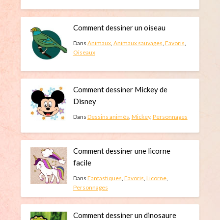
Comment dessiner un oiseau
Dans
Animaux
,
Animaux sauvages
,
Favoris
,
Oiseaux
Comment dessiner Mickey de
Disney
Dans
Dessins animés
,
Mickey
,
Personnages
Comment dessiner une licorne
facile
Dans
Fantastiques
,
Favoris
,
Licorne
,
Personnages
Comment dessiner un dinosaure