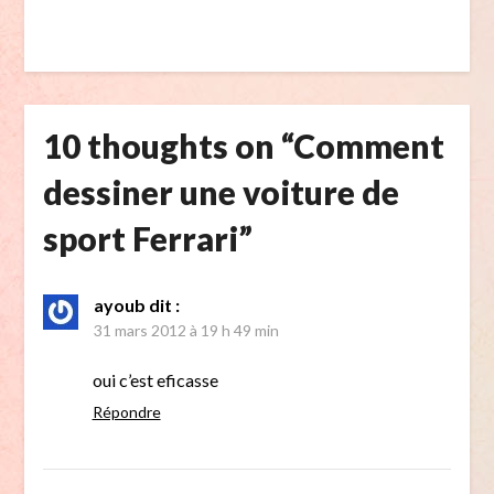
10 thoughts on “
Comment
dessiner une voiture de
sport Ferrari
”
ayoub
dit :
31 mars 2012 à 19 h 49 min
oui c’est eficasse
Répondre