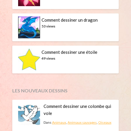
Comment dessiner un dragon
53 views
Comment dessiner une étoile
49 views
LES NOUVEAUX DESSINS
Comment dessiner une colombe qui
vole
Dans
Animaux
,
Animaux sauvages
,
Oiseaux