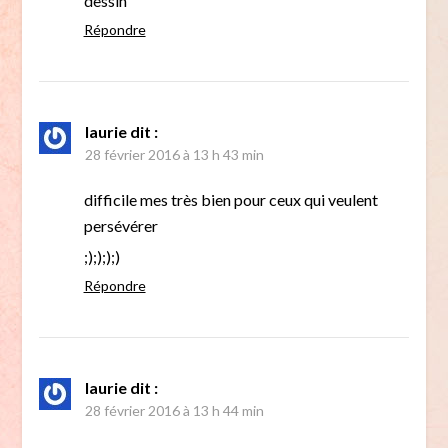
dessin
Répondre
laurie
dit :
28 février 2016 à 13 h 43 min
difficile mes très bien pour ceux qui veulent
persévérer
;);););)
Répondre
laurie
dit :
28 février 2016 à 13 h 44 min