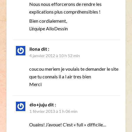
Nous nous efforcerons de rendre les
explications plus compréhensibles !
Bien cordialement,
L’équipe AlloDessin
ilona
dit :
4 janvier 2012 à 10 h 52 min
coucou meriem je voulais te demander le site
que tu connais il a l air tres bien
Merci
élo+juju
dit :
1 février 2013 à 1 h 06 min
Ouains! J’avoue! C’est « full » difficile…