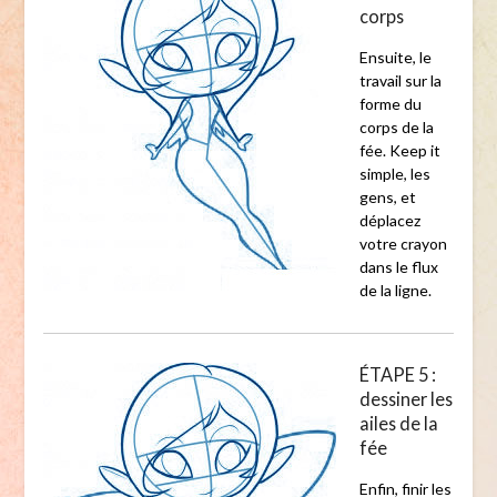
corps
Ensuite, le
travail sur la
forme du
corps de la
fée. Keep it
simple, les
gens, et
déplacez
votre crayon
dans le flux
de la ligne.
ÉTAPE 5 :
dessiner les
ailes de la
fée
Enfin, finir les