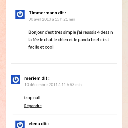
Timmermann
dit :
30 avril 2013 à 15 h 21 min
Bonjour c’est très simple j’ai reussis 4 dessin
la fée le chat le chien et le panda bref c’est
facile et cool
meriem
dit :
10 décembre 2011 à 11 h 53 min
trop null
Répondre
elena
dit :