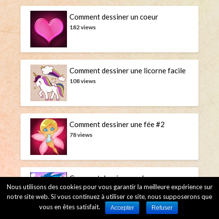
Comment dessiner un coeur
182 views
Comment dessiner une licorne facile
108 views
Comment dessiner une fée #2
78 views
Comment dessiner un dragon
Nous utilisons des cookies pour vous garantir la meilleure expérience sur
71 views
notre site web. Si vous continuez à utiliser ce site, nous supposerons que
vous en êtes satisfait.
Accepter
Refuser