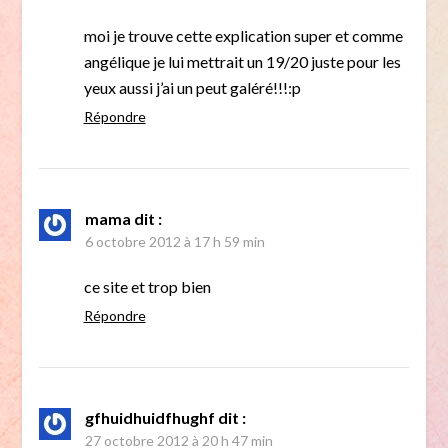
moi je trouve cette explication super et comme
angélique je lui mettrait un 19/20 juste pour les
yeux aussi j’ai un peut galéré!!!:p
Répondre
mama
dit :
6 octobre 2012 à 17 h 59 min
ce site et trop bien
Répondre
gfhuidhuidfhughf
dit :
27 octobre 2012 à 20 h 47 min