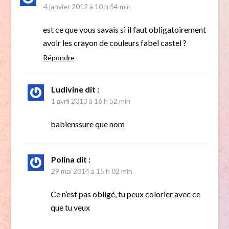
4 janvier 2012 à 10 h 54 min
est ce que vous savais si il faut obligatoirement
avoir les crayon de couleurs fabel castel ?
Répondre
Ludivine
dit :
1 avril 2013 à 16 h 52 min
babienssure que nom
Polina
dit :
29 mai 2014 à 15 h 02 min
Ce n’est pas obligé, tu peux colorier avec ce
que tu veux