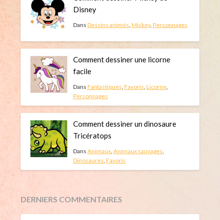
Disney
Dans
Dessins animés
,
Mickey
,
Personnages
Comment dessiner une licorne
facile
Dans
Fantastiques
,
Favoris
,
Licorne
,
Personnages
Comment dessiner un dinosaure
Tricératops
Dans
Animaux
,
Animaux sauvages
,
Dinosaures
,
Favoris
DERNIERS COMMENTAIRES