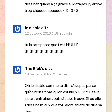
dessiner quand a ça grace aux étapes j’y arrive
trop chouououououou <3 <3 <3
le diable
dit :
12 octobre 2013 à 18 h 32 min
tu la rate parce que t’est NULLE
!!!!!!!!!!!!!!!!!!!!!!!!!!!!!!!!
The Bieb's
dit :
18 février 2014 à 21 h 40 min
Oh le diable comme tu dis , c’est pas parce
qu’on réussit pas qu’on est nul STOP !! Il faut
juste s’entrainer , puis si sa se trouve (il ou elle
) dessine mieux que toi , alors arrete de dire sa
merci.