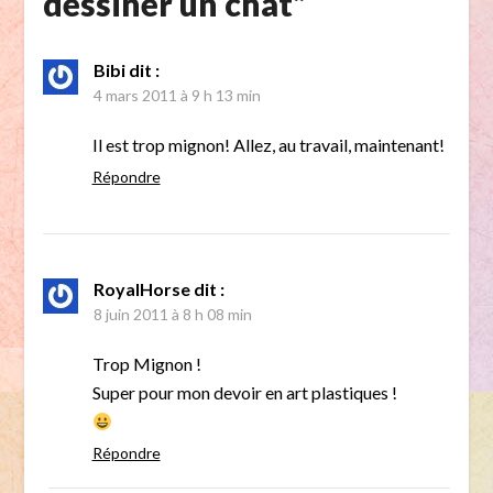
dessiner un chat
”
Bibi
dit :
4 mars 2011 à 9 h 13 min
Il est trop mignon! Allez, au travail, maintenant!
Répondre
RoyalHorse
dit :
8 juin 2011 à 8 h 08 min
Trop Mignon !
Super pour mon devoir en art plastiques !
Répondre