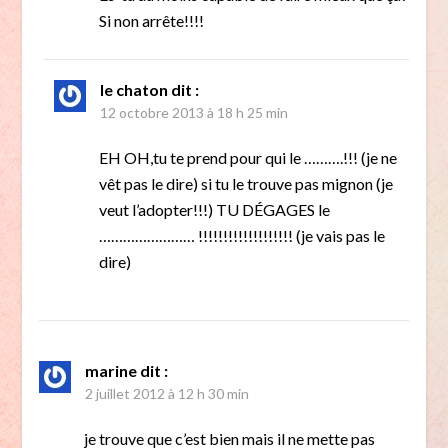
Si non arrête!!!!
le chaton
dit :
12 octobre 2013 à 18 h 25 min
EH OH,tu te prend pour qui le ……….!!! (je ne
vêt pas le dire) si tu le trouve pas mignon (je
veut l’adopter!!!) TU DÉGAGES le
…………………… !!!!!!!!!!!!!!!!!!! (je vais pas le
dire)
marine
dit :
2 juillet 2012 à 12 h 30 min
je trouve que c’est bien mais il ne mette pas