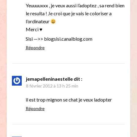
Yeuuuuxxx , je veux aussi l’adoptez , sa rend bien
le resulta ! Je croi que je vais le coloriser a
l’ordinateur
Merci ♥
Sisi —>> blogsisi.canalblog.com
Répondre
jemapelleninaestelle
dit :
8 février 2012 à 13 h 25 min
il est trop mignon se chat je veux ladopter
Répondre