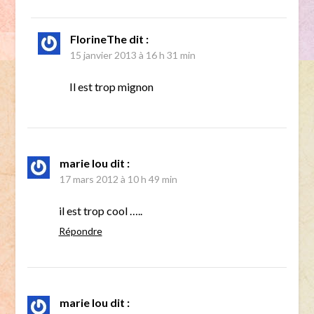
FlorineThe
dit :
15 janvier 2013 à 16 h 31 min
Il est trop mignon
marie lou
dit :
17 mars 2012 à 10 h 49 min
il est trop cool …..
Répondre
marie lou
dit :