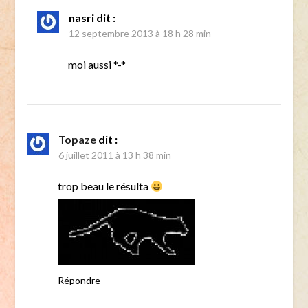
nasri
dit :
12 septembre 2013 à 18 h 28 min
moi aussi *-*
Topaze
dit :
6 juillet 2011 à 13 h 38 min
trop beau le résulta
Répondre