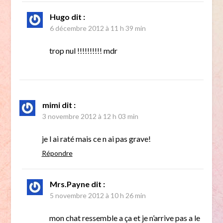
Hugo
dit :
6 décembre 2012 à 11 h 39 min
trop nul !!!!!!!!!! mdr
mimi
dit :
3 novembre 2012 à 12 h 03 min
je l ai raté mais ce n ai pas grave!
Répondre
Mrs.Payne
dit :
5 novembre 2012 à 10 h 26 min
mon chat ressemble a ça et je n’arrive pas a le