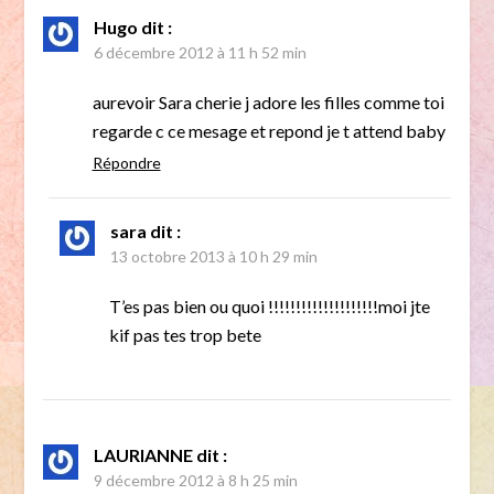
Hugo
dit :
6 décembre 2012 à 11 h 52 min
aurevoir Sara cherie j adore les filles comme toi
regarde c ce mesage et repond je t attend baby
Répondre
sara
dit :
13 octobre 2013 à 10 h 29 min
T’es pas bien ou quoi !!!!!!!!!!!!!!!!!!!!moi jte
kif pas tes trop bete
LAURIANNE
dit :
9 décembre 2012 à 8 h 25 min