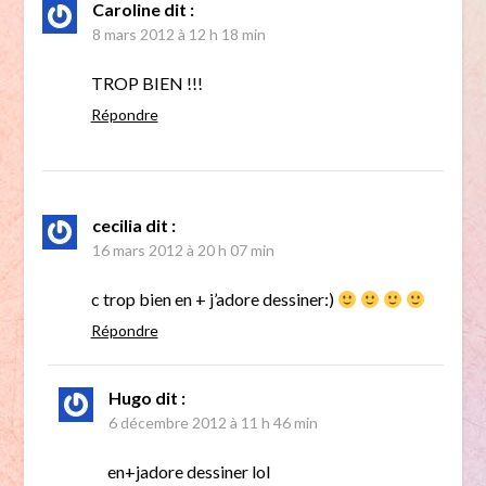
Caroline
dit :
8 mars 2012 à 12 h 18 min
TROP BIEN !!!
Répondre
cecilia
dit :
16 mars 2012 à 20 h 07 min
c trop bien en + j’adore dessiner:)
Répondre
Hugo
dit :
6 décembre 2012 à 11 h 46 min
en+jadore dessiner lol