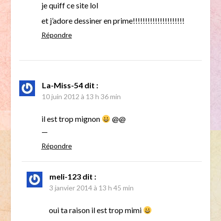
je quiff ce site lol
et j’adore dessiner en prime!!!!!!!!!!!!!!!!!!!!!
Répondre
La-Miss-54
dit :
10 juin 2012 à 13 h 36 min
il est trop mignon
@@
—
Répondre
meli-123
dit :
3 janvier 2014 à 13 h 45 min
oui ta raison il est trop mimi