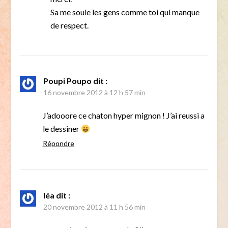
Sa me soule les gens comme toi qui manque
de respect.
Poupi Poupo
dit :
16 novembre 2012 à 12 h 57 min
J’adooore ce chaton hyper mignon ! J’ai reussi a
le dessiner
Répondre
léa
dit :
20 novembre 2012 à 11 h 56 min