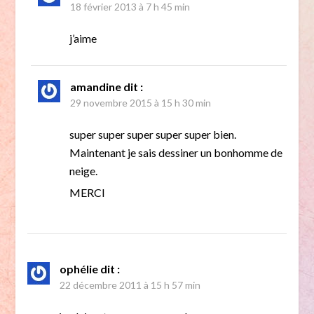
18 février 2013 à 7 h 45 min
j’aime
amandine
dit :
29 novembre 2015 à 15 h 30 min
super super super super super bien.
Maintenant je sais dessiner un bonhomme de
neige.
MERCI
ophélie
dit :
22 décembre 2011 à 15 h 57 min