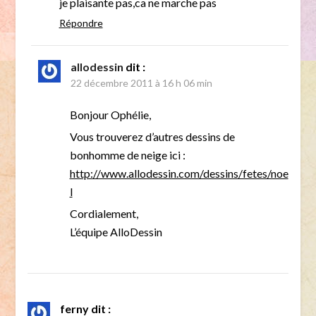
je plaisante pas,ca ne marche pas
Répondre
allodessin
dit :
22 décembre 2011 à 16 h 06 min
Bonjour Ophélie,
Vous trouverez d’autres dessins de
bonhomme de neige ici :
http://www.allodessin.com/dessins/fetes/noe
l
Cordialement,
L’équipe AlloDessin
ferny
dit :