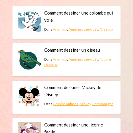
Comment dessiner une colombe qui
vole
Dans
Animaux
,
Animaux sauvages
,
Oiseaux
Comment dessiner un oiseau
Dans
Animaux
,
Animaux sauvages
,
Favoris
,
Oiseaux
Comment dessiner Mickey de
Disney
Dans
Dessins animés
,
Mickey
,
Personnages
Comment dessiner une licorne
facile