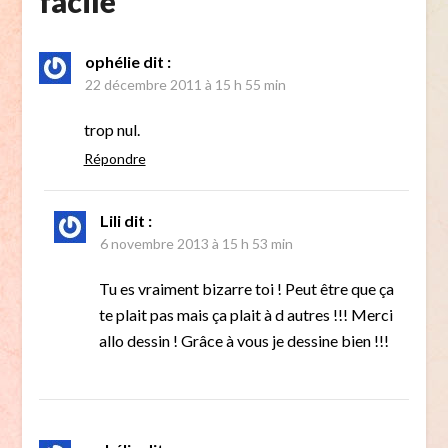
facile
”
ophélie
dit :
22 décembre 2011 à 15 h 55 min
trop nul.
Répondre
Lili
dit :
6 novembre 2013 à 15 h 53 min
Tu es vraiment bizarre toi ! Peut être que ça
te plait pas mais ça plait à d autres !!! Merci
allo dessin ! Grâce à vous je dessine bien !!!