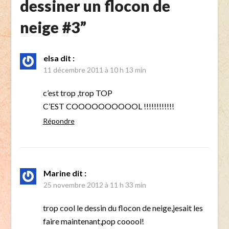
dessiner un flocon de
neige #3
”
elsa
dit :
11 décembre 2011 à 10 h 13 min
c’est trop ,trop TOP
C’EST COOOOOOOOOOL !!!!!!!!!!!!
Répondre
Marine
dit :
25 novembre 2012 à 11 h 33 min
trop cool le dessin du flocon de neige,jesait les
faire maintenant,pop cooool!