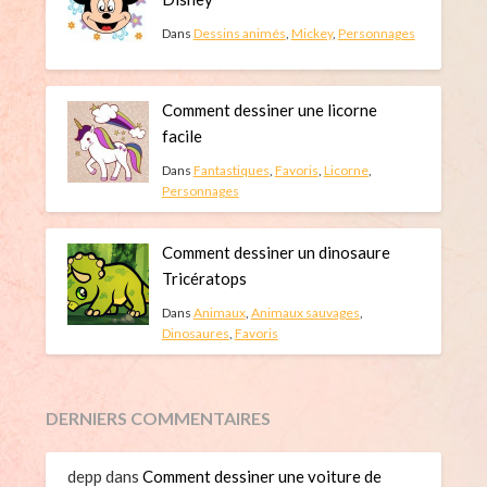
Dans
Dessins animés
,
Mickey
,
Personnages
Comment dessiner une licorne
facile
Dans
Fantastiques
,
Favoris
,
Licorne
,
Personnages
Comment dessiner un dinosaure
Tricératops
Dans
Animaux
,
Animaux sauvages
,
Dinosaures
,
Favoris
DERNIERS COMMENTAIRES
depp
dans
Comment dessiner une voiture de