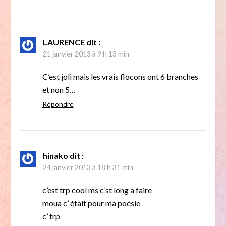
LAURENCE
dit :
21 janvier 2013 à 9 h 13 min
C’est joli mais les vrais flocons ont 6 branches
et non 5…
Répondre
hinako
dit :
24 janvier 2013 à 18 h 31 min
c’est trp cool ms c’st long a faire
moua c’ était pour ma poésie
c’ trp