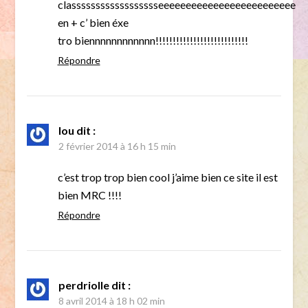
classsssssssssssssssseeeeeeeeeeeeeeeeeeeeeeeee
en + c’ bien éxe
tro biennnnnnnnnnnn!!!!!!!!!!!!!!!!!!!!!!!!!!!
Répondre
lou
dit :
2 février 2014 à 16 h 15 min
c’est trop trop bien cool j’aime bien ce site il est
bien MRC !!!!
Répondre
perdriolle
dit :
8 avril 2014 à 18 h 02 min