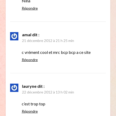
Nina
Répondre
amal
dit :
21 décembre 2012 à 21 h 25 min
c vrément cool et mrc bcp bcp a ce site
Répondre
lauryne
dit :
22 décembre 2012 à 13 h 02 min
c’est trop top
Répondre