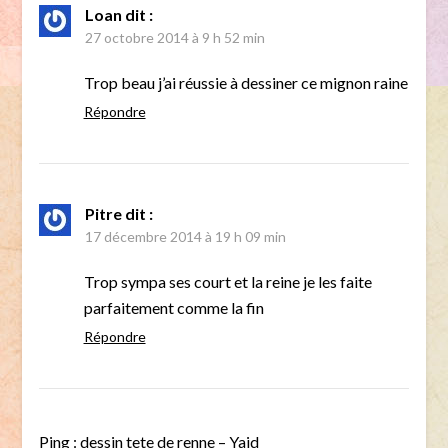
Loan
dit :
27 octobre 2014 à 9 h 52 min
Trop beau j’ai réussie à dessiner ce mignon raine
Répondre
Pitre
dit :
17 décembre 2014 à 19 h 09 min
Trop sympa ses court et la reine je les faite
parfaitement comme la fin
Répondre
Ping :
dessin tete de renne – Yaid