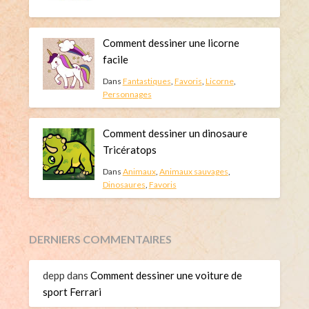
Comment dessiner une licorne
facile
Dans
Fantastiques
,
Favoris
,
Licorne
,
Personnages
Comment dessiner un dinosaure
Tricératops
Dans
Animaux
,
Animaux sauvages
,
Dinosaures
,
Favoris
DERNIERS COMMENTAIRES
depp
dans
Comment dessiner une voiture de
sport Ferrari