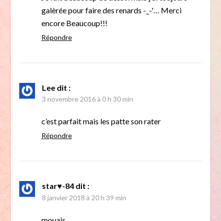
galèrée pour faire des renards -_-'… Merci
encore Beaucoup!!!
Répondre
Lee
dit :
3 novembre 2016 à 0 h 30 min
c’est parfait mais les patte son rater
Répondre
star♥-84
dit :
8 janvier 2018 à 20 h 39 min
mouais,