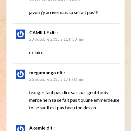
javou j’y arrive mais sa se fait pas!!!
CAMILLE
dit :
23 octobre 2013 à 11 h 38 min
c claire
megamanga
dit :
26 octobre 2013 à 17 h 00 min
texager faut pas dire sa c pas gentil puis
merde hein sa se fait pas t quune emmerdeuse
toi je sur il est pas beau ton dessin
Akemie
dit :