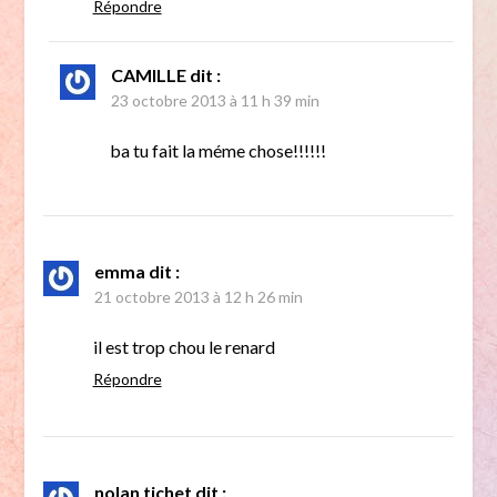
Répondre
CAMILLE
dit :
23 octobre 2013 à 11 h 39 min
ba tu fait la méme chose!!!!!!
emma
dit :
21 octobre 2013 à 12 h 26 min
il est trop chou le renard
Répondre
nolan tichet
dit :