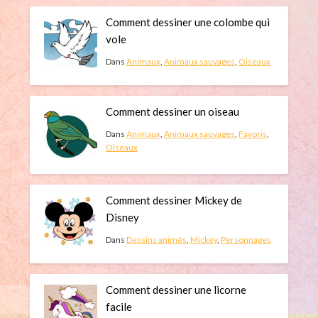
Comment dessiner une colombe qui
vole
Dans
Animaux
,
Animaux sauvages
,
Oiseaux
Comment dessiner un oiseau
Dans
Animaux
,
Animaux sauvages
,
Favoris
,
Oiseaux
Comment dessiner Mickey de
Disney
Dans
Dessins animés
,
Mickey
,
Personnages
Comment dessiner une licorne
facile