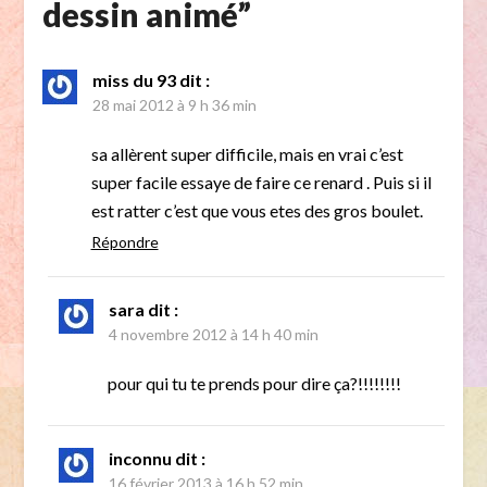
dessin animé
”
miss du 93
dit :
28 mai 2012 à 9 h 36 min
sa allèrent super difficile, mais en vrai c’est
super facile essaye de faire ce renard . Puis si il
est ratter c’est que vous etes des gros boulet.
Répondre
sara
dit :
4 novembre 2012 à 14 h 40 min
pour qui tu te prends pour dire ça?!!!!!!!!
inconnu
dit :
16 février 2013 à 16 h 52 min