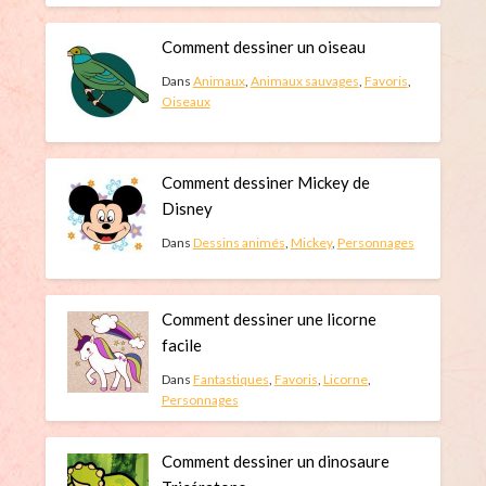
Comment dessiner un oiseau
Dans
Animaux
,
Animaux sauvages
,
Favoris
,
Oiseaux
Comment dessiner Mickey de
Disney
Dans
Dessins animés
,
Mickey
,
Personnages
Comment dessiner une licorne
facile
Dans
Fantastiques
,
Favoris
,
Licorne
,
Personnages
Comment dessiner un dinosaure