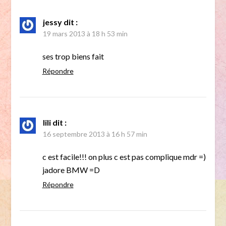
jessy
dit :
19 mars 2013 à 18 h 53 min
ses trop biens fait
Répondre
lili
dit :
16 septembre 2013 à 16 h 57 min
c est facile!!! on plus c est pas complique mdr =)
jadore BMW =D
Répondre