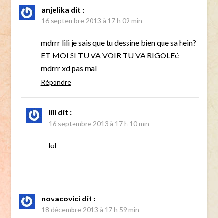
anjelika
dit :
16 septembre 2013 à 17 h 09 min
mdrrr lili je sais que tu dessine bien que sa hein?
ET MOI SI TU VA VOIR TU VA RIGOLEé
mdrrr xd pas mal
Répondre
lili
dit :
16 septembre 2013 à 17 h 10 min
lol
novacovici
dit :
18 décembre 2013 à 17 h 59 min