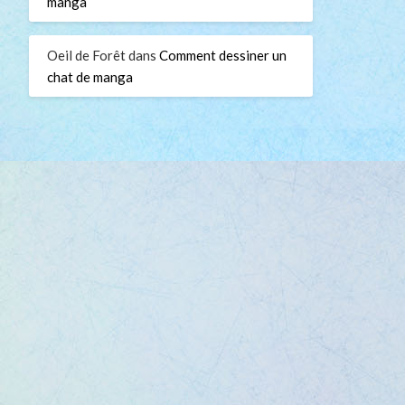
manga
Oeil de Forêt
dans
Comment dessiner un
chat de manga