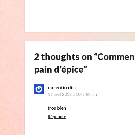
2 thoughts on “
Comment
pain d’épice
”
corentin
dit :
17 avril 2012 à 10 h 46 min
tros bien
Répondre