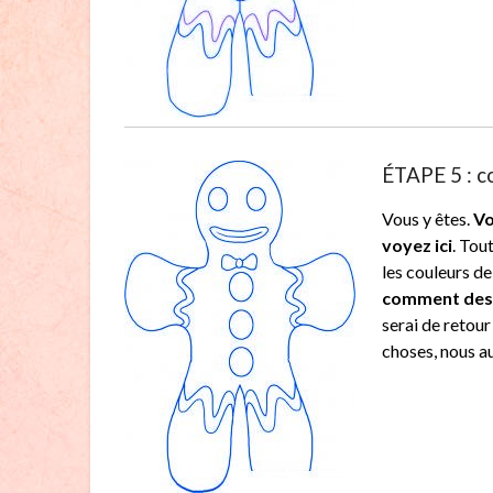
ÉTAPE 5 : c
Vous y êtes.
Vo
voyez ici
. Tou
les couleurs d
comment dess
serai de retour
choses, nous au