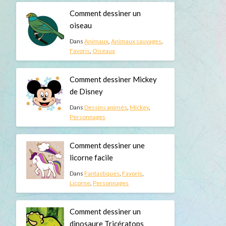
Comment dessiner un
oiseau
Dans
Animaux
,
Animaux sauvages
,
Favoris
,
Oiseaux
Comment dessiner Mickey
de Disney
Dans
Dessins animés
,
Mickey
,
Personnages
Comment dessiner une
licorne facile
Dans
Fantastiques
,
Favoris
,
Licorne
,
Personnages
Comment dessiner un
dinosaure Tricératops