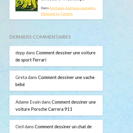
Dans
Animaux
,
Animaux sauvages
,
Dinosaures
,
Favoris
DERNIERS COMMENTAIRES
depp
dans
Comment dessiner une voiture
de sport Ferrari
Greta
dans
Comment dessiner une vache
bébé
Adame Evain
dans
Comment dessiner une
voiture Porsche Carrera 911
Oeil
dans
Comment dessiner un chat de