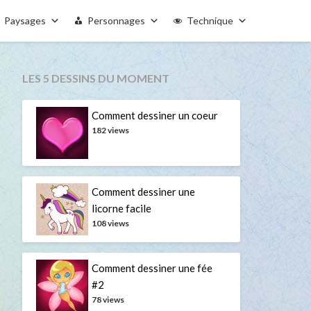
Paysages
Personnages
Technique
LES 5 DESSINS DU MOMENT
Comment dessiner un coeur
182 views
Comment dessiner une
licorne facile
108 views
Comment dessiner une fée
#2
78 views