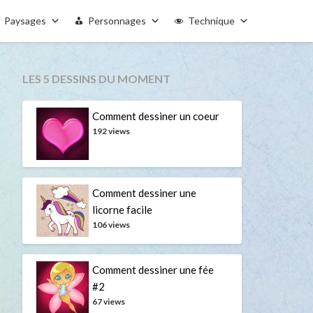
Paysages
Personnages
Technique
LES 5 DESSINS DU MOMENT
Comment dessiner un coeur
192 views
Comment dessiner une
licorne facile
106 views
Comment dessiner une fée
#2
67 views