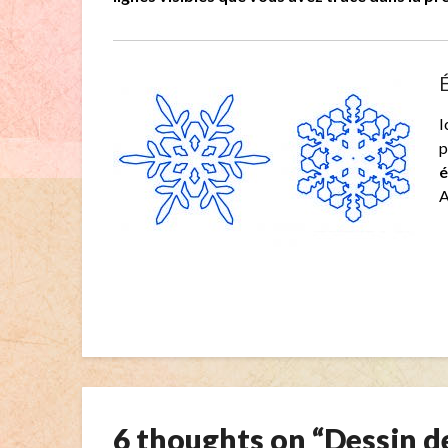
É
I
p
é
A
6 thoughts on “
Dessin d