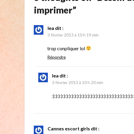
imprimer
”
lea
dit :
3 février 2013 à 10 h 19 min
trop conpliquer lol
Répondre
lea
dit :
3 février 2013 à 10 h 20 min
:):):):):):):):):):):):):):):):):):):):):):):):):):):):):):):
Cannes escort girls
dit :