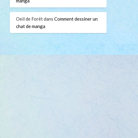
manga
Oeil de Forêt
dans
Comment dessiner un
chat de manga