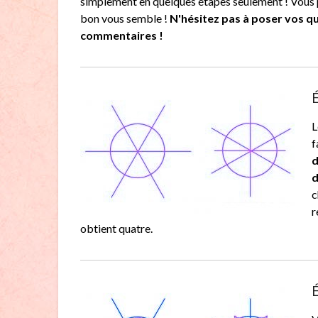
simplement en quelques étapes seulement ! Vous 
bon vous semble !
N'hésitez pas à poser vos q
commentaires !
É
L
f
d
d
c
r
obtient quatre.
É