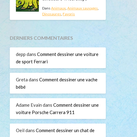
Dans
Animaux
,
Animaux sauvages
,
Dinosaures
,
Favoris
DERNIERS COMMENTAIRES
depp
dans
Comment dessiner une voiture
de sport Ferrari
Greta
dans
Comment dessiner une vache
bébé
Adame Evain
dans
Comment dessiner une
voiture Porsche Carrera 911
Oeil
dans
Comment dessiner un chat de