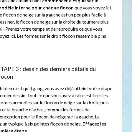
ous allez maintenant
commencer à esquisser le
odèle interne pour chaque flocon
que vous voyez ici.
e flocon de neige sur la gauche est un peu plus facile à
essiner, le flocon de neige sur la droite du tournera plus
oli. Prenez votre temps et de reproduire ce que vous
oyez ici. Les formes sur le droit flocon ressemble pins
TAPE 3 : dessin des derniers détails du
locon
h bien c'est qu'il gang, vous avez déjà atteint votre étape
ernier dessin. Tout ce que vous avez à faire est tirer les
ormes arrondies sur le flocon de neige sur la droite puis
irer la branche d'arbre, comme des formes de
onception pour le flocon de neige sur la gauche. La
 un typique à six pointes flocon de neige.
Effacez les
remière étape
.