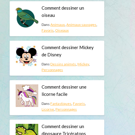
Comment dessiner un
oiseau
Dans
Animaux
,
Animaux sauvages
,
Favoris
,
Oiseaux
Comment dessiner Mickey
de Disney
Dans
Dessins animés
,
Mickey
,
Personnages
Comment dessiner une
licorne facile
Dans
Fantastiques
,
Favoris
,
Licorne
,
Personnages
Comment dessiner un
dinosaure Tricératops