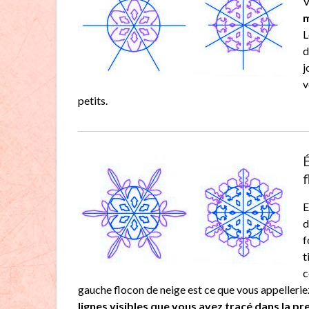
V
m
L
d
j
v
petits.
É
f
E
d
f
t
c
gauche flocon de neige est ce que vous appelleriez
lignes visibles que vous avez tracé dans la p