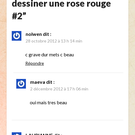
dessiner une rose rouge
#2
”
nolwen
dit :
28 octobre 2012 à 13 h 14 min
c grave dur mets c beau
Répondre
maeva
dit :
2 décembre 2012 à 17 h 06 min
oui mais tres beau