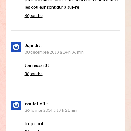
les couleur sont dur a suivre
Répondre
Juju
dit :
30 décembre 2013 à 14 h 36 min
J ai réussi !!!
Répondre
coulet
dit :
26 février 2014 à 17 h 21 min
trop cool