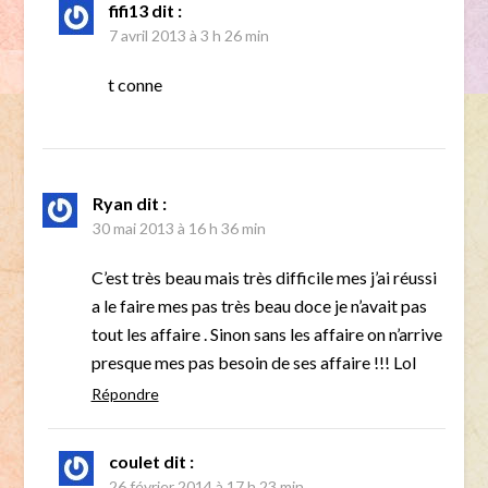
fifi13
dit :
7 avril 2013 à 3 h 26 min
t conne
Ryan
dit :
30 mai 2013 à 16 h 36 min
C’est très beau mais très difficile mes j’ai réussi
a le faire mes pas très beau doce je n’avait pas
tout les affaire . Sinon sans les affaire on n’arrive
presque mes pas besoin de ses affaire !!! Lol
Répondre
coulet
dit :
26 février 2014 à 17 h 23 min