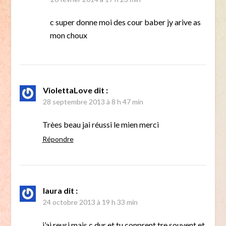
c super donne moi des cour baber jy arive as
mon choux
ViolettaLove
dit :
28 septembre 2013 à 8 h 47 min
Trèes beau jai réussi le mien merci
Répondre
laura
dit :
24 octobre 2013 à 19 h 33 min
j’ai reusi mais c dur et tu conprent tre souvent et