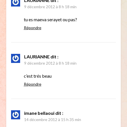
LAURIANNE
dit :
9 décembre 2012 à 8 h 18 min
tu es maeva serayet ou pas?
Répondre
LAURIANNE
dit :
9 décembre 2012 à 8 h 18 min
c’est trés beau
Répondre
imane bellaoui
dit :
14 décembre 2012 à 15 h 35 min