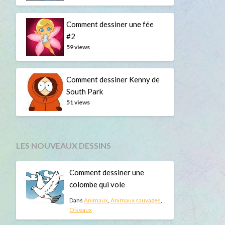
Comment dessiner une fée
#2
59 views
Comment dessiner Kenny de
South Park
51 views
LES NOUVEAUX DESSINS
Comment dessiner une
colombe qui vole
Dans
Animaux
,
Animaux sauvages
,
Oiseaux