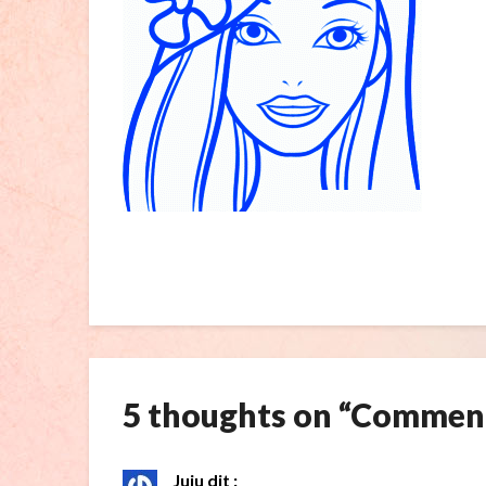
5 thoughts on “
Comment 
Juju
dit :