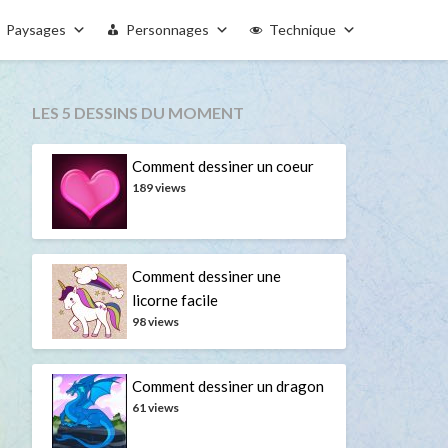
Paysages
Personnages
Technique
LES 5 DESSINS DU MOMENT
Comment dessiner un coeur
189 views
Comment dessiner une
licorne facile
98 views
Comment dessiner un dragon
61 views