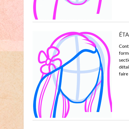
ÉTA
Conti
forme
secti
détai
faire