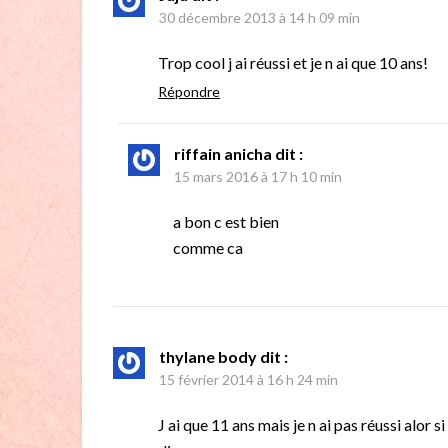
30 décembre 2013 à 14 h 09 min
Trop cool j ai réussi et je n ai que 10 ans!
Répondre
riffain anicha
dit :
15 mars 2016 à 17 h 10 min
a bon c est bien
comme ca
thylane body
dit :
15 février 2014 à 16 h 24 min
J ai que 11 ans mais je n ai pas réussi alor 