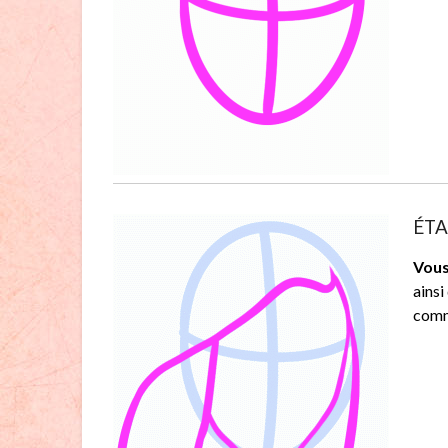
ÉTAP
Vous
ainsi
comme