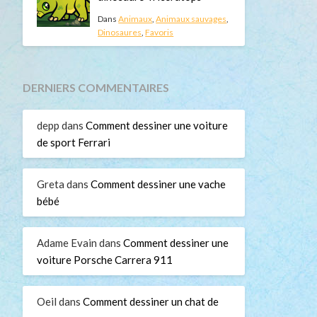
Dans
Animaux
,
Animaux sauvages
,
Dinosaures
,
Favoris
DERNIERS COMMENTAIRES
depp
dans
Comment dessiner une voiture
de sport Ferrari
Greta
dans
Comment dessiner une vache
bébé
Adame Evain
dans
Comment dessiner une
voiture Porsche Carrera 911
Oeil
dans
Comment dessiner un chat de