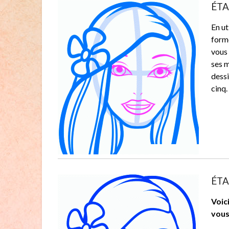
ÉTAP
En ut
forme
vous 
ses m
dessi
cinq
ÉTAP
Voic
vous