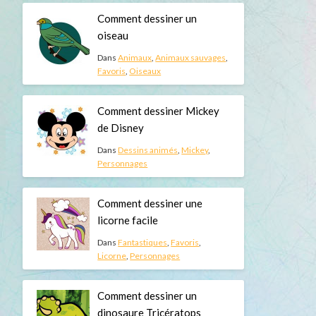
Comment dessiner un
oiseau
Dans
Animaux
,
Animaux sauvages
,
Favoris
,
Oiseaux
Comment dessiner Mickey
de Disney
Dans
Dessins animés
,
Mickey
,
Personnages
Comment dessiner une
licorne facile
Dans
Fantastiques
,
Favoris
,
Licorne
,
Personnages
Comment dessiner un
dinosaure Tricératops