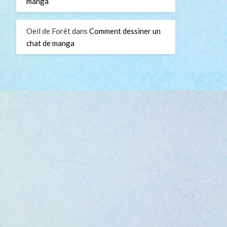
manga
Oeil de Forêt
dans
Comment dessiner un
chat de manga