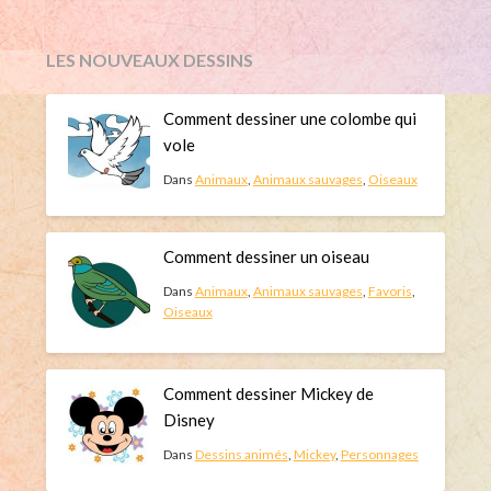
LES NOUVEAUX DESSINS
Comment dessiner une colombe qui
vole
Dans
Animaux
,
Animaux sauvages
,
Oiseaux
Comment dessiner un oiseau
Dans
Animaux
,
Animaux sauvages
,
Favoris
,
Oiseaux
Comment dessiner Mickey de
Disney
Dans
Dessins animés
,
Mickey
,
Personnages