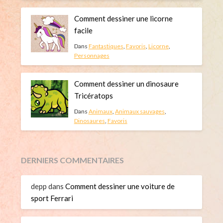
Comment dessiner une licorne
facile
Dans
Fantastiques
,
Favoris
,
Licorne
,
Personnages
Comment dessiner un dinosaure
Tricératops
Dans
Animaux
,
Animaux sauvages
,
Dinosaures
,
Favoris
DERNIERS COMMENTAIRES
depp
dans
Comment dessiner une voiture de
sport Ferrari