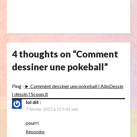
4 thoughts on “
Comment
dessiner une pokeball
”
Ping :
► Comment dessiner une pokeball | AlloDessin
| dessin | Scoop.it
lol
dit :
7 février 2013 à 11 h 41 min
pourri
Répondre