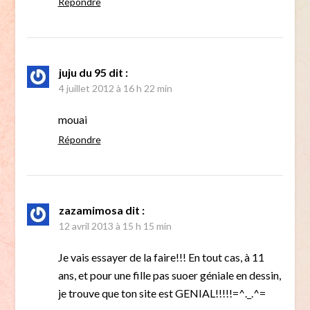
Répondre
juju du 95
dit :
4 juillet 2012 à 16 h 22 min
mouai
Répondre
zazamimosa
dit :
12 avril 2013 à 15 h 15 min
Je vais essayer de la faire!!! En tout cas, à 11
ans, et pour une fille pas suoer géniale en dessin,
je trouve que ton site est GENIAL!!!!!=^._.^=