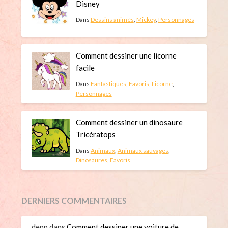
Disney
Dans
Dessins animés
,
Mickey
,
Personnages
Comment dessiner une licorne
facile
Dans
Fantastiques
,
Favoris
,
Licorne
,
Personnages
Comment dessiner un dinosaure
Tricératops
Dans
Animaux
,
Animaux sauvages
,
Dinosaures
,
Favoris
DERNIERS COMMENTAIRES
depp
dans
Comment dessiner une voiture de