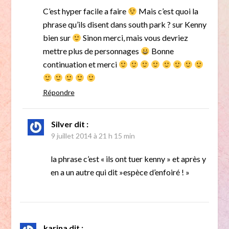
C’est hyper facile a faire
Mais c’est quoi la
phrase qu’ils disent dans south park ? sur Kenny
bien sur
Sinon merci, mais vous devriez
mettre plus de personnages
Bonne
continuation et merci
Répondre
Silver
dit :
9 juillet 2014 à 21 h 15 min
la phrase c’est « ils ont tuer kenny » et après y
en a un autre qui dit »espèce d’enfoiré ! »
karina
dit :