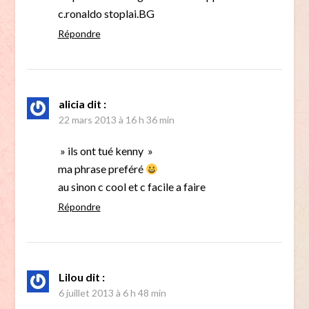
c.ronaldo stoplai.BG
Répondre
alicia
dit :
22 mars 2013 à 16 h 36 min
» ils ont tué kenny »
ma phrase preféré
au sinon c cool et c facile a faire
Répondre
Lilou
dit :
6 juillet 2013 à 6 h 48 min