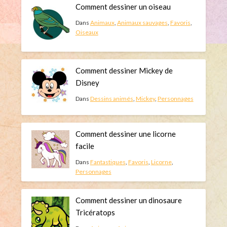
Comment dessiner un oiseau
Dans
Animaux
,
Animaux sauvages
,
Favoris
,
Oiseaux
Comment dessiner Mickey de
Disney
Dans
Dessins animés
,
Mickey
,
Personnages
Comment dessiner une licorne
facile
Dans
Fantastiques
,
Favoris
,
Licorne
,
Personnages
Comment dessiner un dinosaure
Tricératops