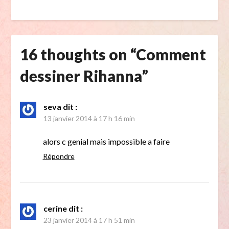
16 thoughts on “
Comment
dessiner Rihanna
”
seva
dit :
13 janvier 2014 à 17 h 16 min
alors c genial mais impossible a faire
Répondre
cerine
dit :
23 janvier 2014 à 17 h 51 min