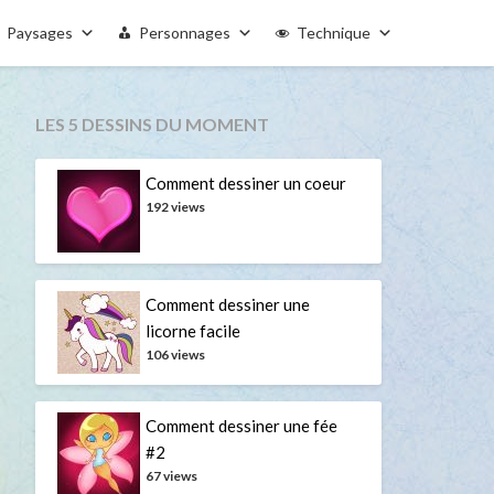
Paysages
Personnages
Technique
LES 5 DESSINS DU MOMENT
Comment dessiner un coeur
192 views
Comment dessiner une
licorne facile
106 views
Comment dessiner une fée
#2
67 views