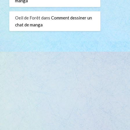
manga
Oeil de Forêt
dans
Comment dessiner un
chat de manga