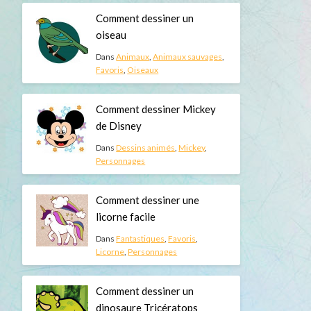
Comment dessiner un
oiseau
Dans
Animaux
,
Animaux sauvages
,
Favoris
,
Oiseaux
Comment dessiner Mickey
de Disney
Dans
Dessins animés
,
Mickey
,
Personnages
Comment dessiner une
licorne facile
Dans
Fantastiques
,
Favoris
,
Licorne
,
Personnages
Comment dessiner un
dinosaure Tricératops