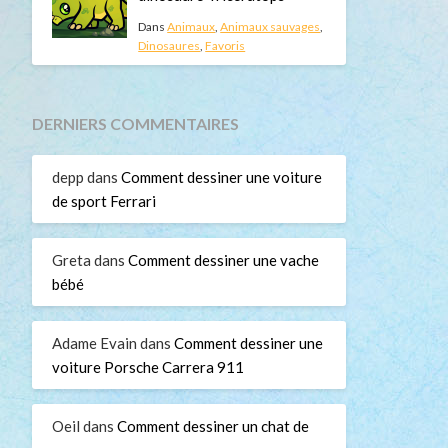
Dans
Animaux
,
Animaux sauvages
,
Dinosaures
,
Favoris
DERNIERS COMMENTAIRES
depp
dans
Comment dessiner une voiture
de sport Ferrari
Greta
dans
Comment dessiner une vache
bébé
Adame Evain
dans
Comment dessiner une
voiture Porsche Carrera 911
Oeil
dans
Comment dessiner un chat de