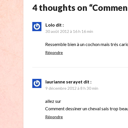
4 thoughts on “
Comment
Lolo
dit :
30 août 2012 à 16 h 16 min
Ressemble bien à un cochon mais trés caric
Répondre
laurianne serayet
dit :
9 décembre 2012 à 8 h 30 min
allez sur
Comment dessiner un cheval sais trop beau
Répondre