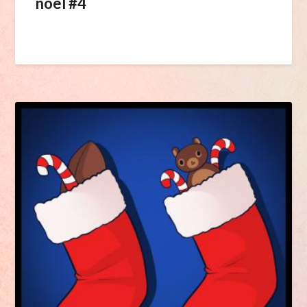
noël #4